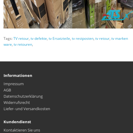
Tags:
TV retour
,
tv defekte
,
tv Ersatzteile
,
tv restposten
,
tv retour
,
tv marken
ware
,
tv retouren
,
Informationen
Impressum
AGB
Datenschutzerklärung
Widerrufsrecht
Liefer- und Versandkosten
Kundendienst
Kontaktieren Sie uns