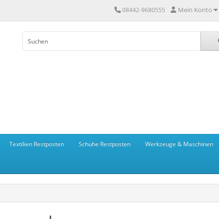
Mein Konto
08442-9680555
Textilien Restposten
Schuhe Restposten
Werkzeuge & Maschinen