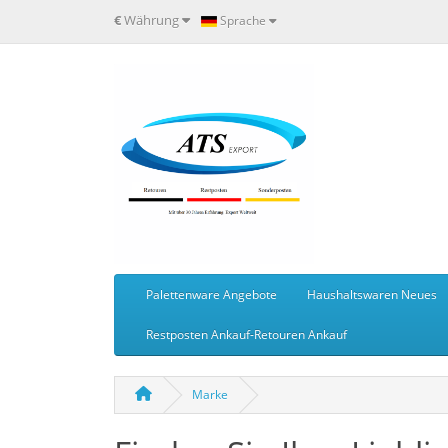
€
Währung
Sprache
Palettenware Angebote
Haushaltswaren Neues
Restposten Ankauf-Retouren Ankauf
Marke