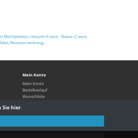
en Mischpaletten
,
retouren A ware - Bware -C ware
,
Möbel
,
Retouren werkzeug
,
Mein Konto
Mein Konto
Bestellverlauf
Wunschliste
Newsletter
 Sie hier
.