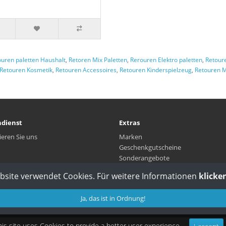
ouren paletten Haushalt
,
Retoren Mix Paletten
,
Rerouren Elektro paletten
,
Retour
Retouren Kosmetik
,
Retouren Accessoires
,
Retouren Kinderspielzeug
,
Retouren 
dienst
Extras
ieren Sie uns
Marken
Geschenkgutscheine
Sonderangebote
bsite verwendet Cookies. Für weitere Informationen
klicken
Ja, das ist in Ordnung!
his site uses
Cookies
to provide a better user experience.