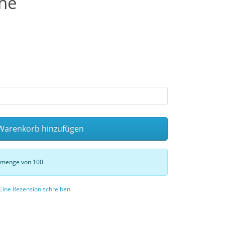
he
arenkorb hinzufügen
stmenge von 100
Eine Rezension schreiben