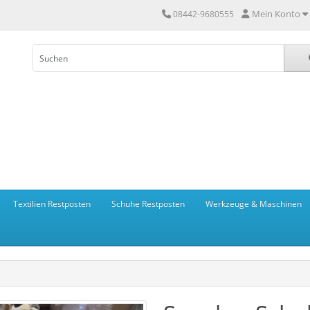
Mein Konto
08442-9680555
Textilien Restposten
Schuhe Restposten
Werkzeuge & Maschinen