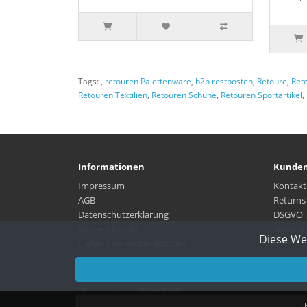
Tags:
,
retouren Palettenware
,
b2b restposten
,
Retoure
,
Ret
Retouren Textilien
,
Retouren Schuhe
,
Retouren Sportartikel
,
Informationen
Kunden
Impressum
Kontakt
AGB
Returns
Datenschutzerklärung
DSGVO
Widerrufsrecht
Sitemap
Diese We
Liefer- und Versandkosten
OpenCart
Unterstützt von
Restposten Ankauf © 2026
T