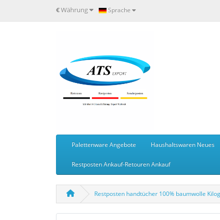
€
Währung
Sprache
Palettenware Angebote
Haushaltswaren Neues
Restposten Ankauf-Retouren Ankauf
Restposten handtücher 100% baumwolle Kilo