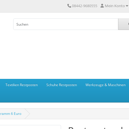
Mein Konto
08442-9680555
Textilien Restposten
Schuhe Restposten
Werkzeuge & Maschinen
gramm 6 Euro