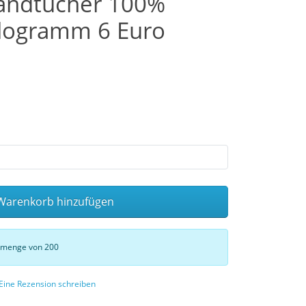
andtücher 100%
logramm 6 Euro
arenkorb hinzufügen
stmenge von 200
Eine Rezension schreiben