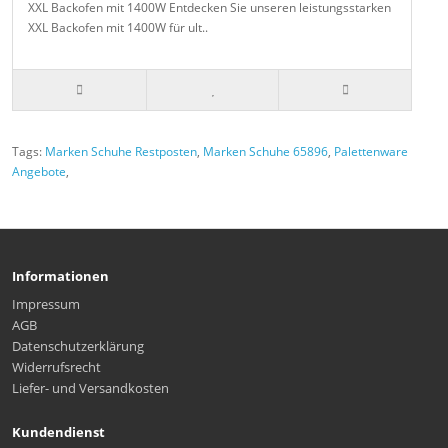
XXL Backofen mit 1400W Entdecken Sie unseren leistungsstarken
XXL Backofen mit 1400W für ult..
Tags:
Marken Schuhe Restposten
,
Marken Schuhe 65896
,
Palettenware
Angebote
,
Informationen
Impressum
AGB
Datenschutzerklärung
Widerrufsrecht
Liefer- und Versandkosten
Kundendienst