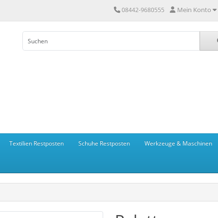
Mein Konto
08442-9680555
Textilien Restposten
Schuhe Restposten
Werkzeuge & Maschinen