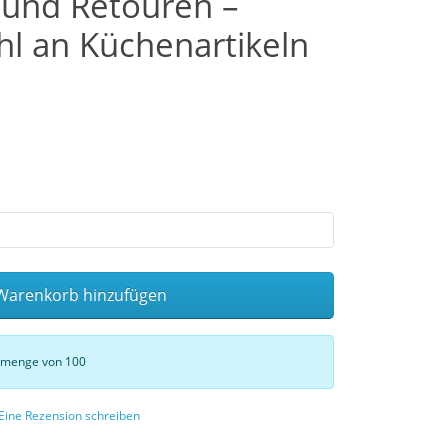
 und Retouren –
l an Küchenartikeln
arenkorb hinzufügen
stmenge von 100
Eine Rezension schreiben