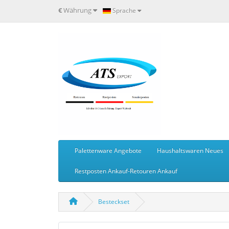
€
Währung
Sprache
Palettenware Angebote
Haushaltswaren Neues
Restposten Ankauf-Retouren Ankauf
Besteckset