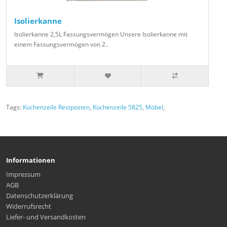
Isolierkanne
Isolierkanne 2,5L Fassungsvermögen Unsere Isolierkanne mit
einem Fassungsvermögen von 2..
Tags:
Küchenzeile Restposten
,
Küchenzeile 5825
,
Möbel
,
Informationen
Impressum
AGB
Datenschutzerklärung
Widerrufsrecht
Liefer- und Versandkosten