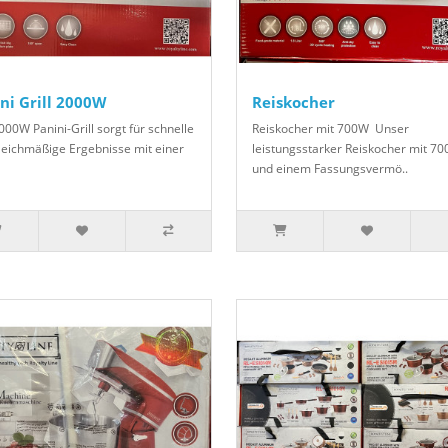
ni Grill 2000W
Reiskocher
000W Panini-Grill sorgt für schnelle
Reiskocher mit 700W Unser
leichmäßige Ergebnisse mit einer
leistungsstarker Reiskocher mit 7
und einem Fassungsvermö..