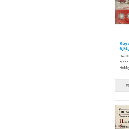
Roy
6,5L
Die R
Machi
Hobby