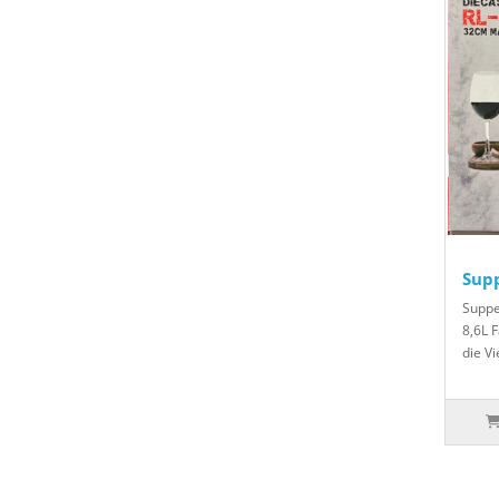
Sup
Suppe
8,6L 
die Vi