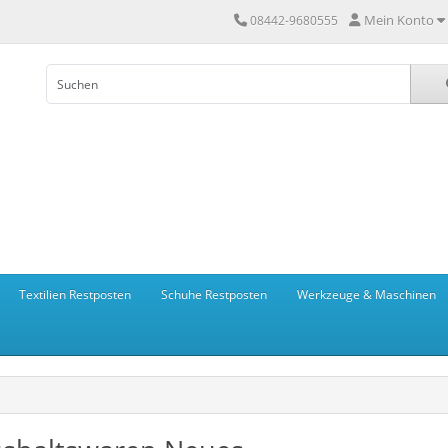
Mein Konto
08442-9680555
Textilien Restposten
Schuhe Restposten
Werkzeuge & Maschinen