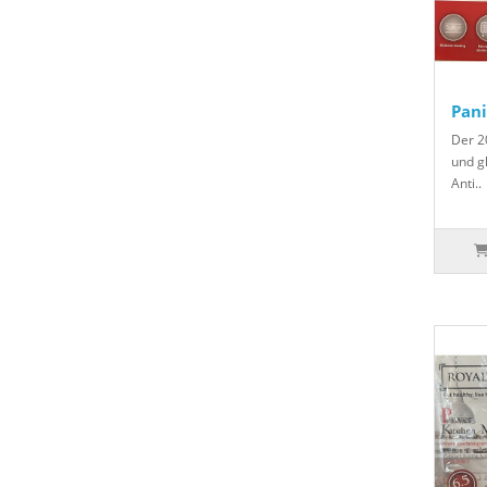
Pani
Der 2
und g
Anti..