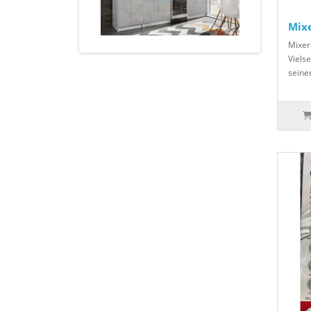
Mix
Mixer
Viels
seiner