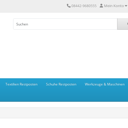
Mein Konto
08442-9680555
Textilien Restposten
Schuhe Restposten
Werkzeuge & Maschinen